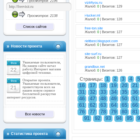
Просмотров: 2196
vizit4you.ru
Жалоб:
0
| Визитов: 129
i-lucker.ml
Просмотров: 2138
Жалоб:
0
| Визитов: 128
Список сайтов
free-ton.site
Жалоб:
0
| Визитов: 127
rieltbest.blogspot.com
Жалоб:
0
| Визитов: 127
Новости проекта
site-surf.ru
Жалоб:
0
| Визитов: 127
Уважаемые пользователи,
Фев
На нашем сайте начал
grandbux.net
22
работу.Интернет магазин
Жалоб:
0
| Визитов: 126
цифровой техники.
1
2
3
4
5
Страницы:
Открытие проекта.
Фев
Уважаемые пользователи,
16
17
18
19
20
21
21
приветствуем всех на
нашем новом сервисе
31
32
33
34
35
36
бесплатной раскрутки
46
47
48
49
50
51
интернет ресурсов.
61
62
63
64
65
66
76
77
78
79
80
81
Все новости
91
92
93
94
95
9
Статистика проекта