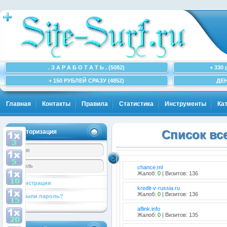
. З А Р А Б О Т А Т Ь . (5082)
+ 330 
+ 150 РУБЛЕЙ СРАЗУ (4852)
ДЕН
Главная
Контакты
Правила
Статистика
Инструменты
Ка
Авторизация
Список вс
chance.ml
Жалоб:
0
| Визитов: 136
Регистрация
kredit-v-russia.ru
Жалоб:
0
| Визитов: 136
Забыли пароль?
aflink.info
Жалоб:
0
| Визитов: 135