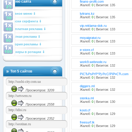
Меню сайта
finans-profit.com
Жалоб:
0
| Визитов: 135
Главное меню ⇓
lyitrans.kz
Жалоб:
0
| Визитов: 135
Списки серфинга ⇓
vip.reklama-dok.ru
Бесплатная реклама ⇓
Жалоб:
0
| Визитов: 133
Платная реклама ⇓
moyaigratut.ru
Жалоб:
0
| Визитов: 133
История рекламы ⇓
e-store.cf
Баннеры в ротации ⇓
Жалоб:
0
| Визитов: 133
work9.webnode.ru
Жалоб:
0
| Визитов: 132
Топ 5 сайтов
РїСЂРѕРґР°Рј-РєСѓРїР»СЋ.com
Жалоб:
0
| Визитов: 132
diggers.ml
Жалоб:
0
| Визитов: 132
Просмотров: 3209
stenka.ml
Жалоб:
0
| Визитов: 130
Просмотров: 2558
kosti.cf
Жалоб:
0
| Визитов: 129
Просмотров: 2352
freesurf.tk
Жалоб:
0
| Визитов: 129