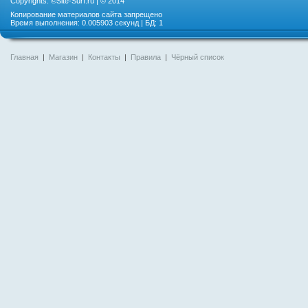
Copyrights: ©
Site-Surf.ru
| © 2014
Копирование материалов сайта запрещено
Время выполнения: 0.005903 секунд | БД: 1
Главная
|
Магазин
|
Контакты
|
Правила
|
Чёрный список