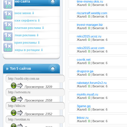
Меню сайта
time-money.okis.ru
Жалоб:
0
| Визитов: 6
Главное меню ⇓
riszartraff.weebly.com
Жалоб:
0
| Визитов: 6
Списки серфинга ⇓
invest-manager.biz
Бесплатная реклама ⇓
Жалоб:
0
| Визитов: 6
Платная реклама ⇓
reks2015.ucoz.ru
Жалоб:
0
| Визитов: 6
История рекламы ⇓
reks2015.ucoz.com
Баннеры в ротации ⇓
Жалоб:
0
| Визитов: 6
covrik.net
Жалоб:
0
| Визитов: 6
Топ 5 сайтов
drugozor.ga
Жалоб:
0
| Визитов: 6
rabotatyt.forum2x2.ru
Жалоб:
0
| Визитов: 6
Просмотров: 3209
myinfo.mya5.ru
Жалоб:
0
| Визитов: 6
Просмотров: 2558
3game.gq
Жалоб:
0
| Визитов: 6
Просмотров: 2352
linkez.ru
Жалоб:
0
| Визитов: 6