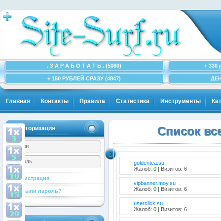
. З А Р А Б О Т А Т Ь . (5080)
+ 330 
+ 150 РУБЛЕЙ СРАЗУ (4847)
ДЕН
Главная
Контакты
Правила
Статистика
Инструменты
Ка
Авторизация
Список вс
goldentea.su
Жалоб:
0
| Визитов: 6
Регистрация
vipbanner.moy.su
Жалоб:
0
| Визитов: 6
Забыли пароль?
userclick.su
Жалоб:
0
| Визитов: 6