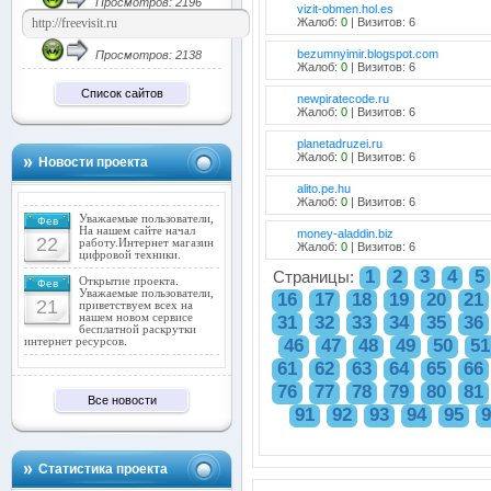
Просмотров: 2196
vizit-obmen.hol.es
Жалоб:
0
| Визитов: 6
bezumnyimir.blogspot.com
Просмотров: 2138
Жалоб:
0
| Визитов: 6
Список сайтов
newpiratecode.ru
Жалоб:
0
| Визитов: 6
planetadruzei.ru
Жалоб:
0
| Визитов: 6
Новости проекта
alito.pe.hu
Жалоб:
0
| Визитов: 6
Уважаемые пользователи,
Фев
На нашем сайте начал
money-aladdin.biz
22
работу.Интернет магазин
Жалоб:
0
| Визитов: 6
цифровой техники.
1
2
3
4
5
Страницы:
Открытие проекта.
Фев
Уважаемые пользователи,
16
17
18
19
20
21
21
приветствуем всех на
нашем новом сервисе
31
32
33
34
35
36
бесплатной раскрутки
46
47
48
49
50
51
интернет ресурсов.
61
62
63
64
65
66
76
77
78
79
80
81
Все новости
91
92
93
94
95
9
Статистика проекта