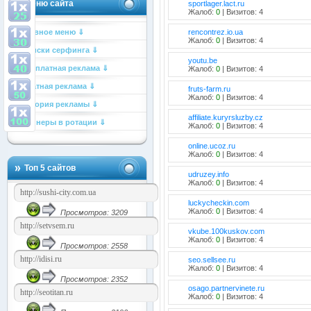
Меню сайта
sportlager.lact.ru
Жалоб:
0
| Визитов: 4
Главное меню ⇓
rencontrez.io.ua
Жалоб:
0
| Визитов: 4
Списки серфинга ⇓
youtu.be
Бесплатная реклама ⇓
Жалоб:
0
| Визитов: 4
Платная реклама ⇓
fruts-farm.ru
Жалоб:
0
| Визитов: 4
История рекламы ⇓
affiliate.kuryrsluzby.cz
Баннеры в ротации ⇓
Жалоб:
0
| Визитов: 4
online.ucoz.ru
Жалоб:
0
| Визитов: 4
Топ 5 сайтов
udruzey.info
Жалоб:
0
| Визитов: 4
luckycheckin.com
Жалоб:
0
| Визитов: 4
Просмотров: 3209
vkube.100kuskov.com
Жалоб:
0
| Визитов: 4
Просмотров: 2558
seo.sellsee.ru
Жалоб:
0
| Визитов: 4
Просмотров: 2352
osago.partnervinete.ru
Жалоб:
0
| Визитов: 4