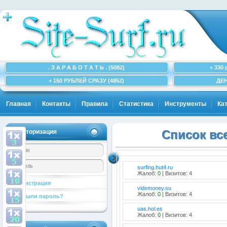
. З А Р А Б О Т А Т Ь . (5082)
+ 330 
+ 150 РУБЛЕЙ СРАЗУ (4852)
ДЕН
Главная
Контакты
Правила
Статистика
Инструменты
Ка
Авторизация
Список вс
surfing.hut4.ru
Жалоб:
0
| Визитов: 4
Регистрация
videmoney.su
Жалоб:
0
| Визитов: 4
Забыли пароль?
uas.hol.es
Жалоб:
0
| Визитов: 4