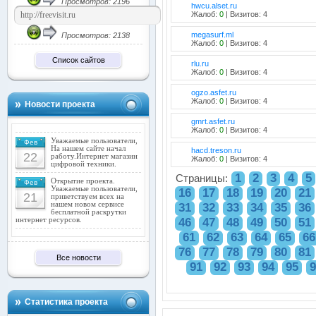
Просмотров: 2196
hwcu.alset.ru
Жалоб:
0
| Визитов: 4
megasurf.ml
Просмотров: 2138
Жалоб:
0
| Визитов: 4
Список сайтов
rlu.ru
Жалоб:
0
| Визитов: 4
ogzo.asfet.ru
Жалоб:
0
| Визитов: 4
Новости проекта
gmrt.asfet.ru
Жалоб:
0
| Визитов: 4
Уважаемые пользователи,
Фев
На нашем сайте начал
hacd.treson.ru
22
работу.Интернет магазин
Жалоб:
0
| Визитов: 4
цифровой техники.
1
2
3
4
5
Страницы:
Открытие проекта.
Фев
Уважаемые пользователи,
16
17
18
19
20
21
21
приветствуем всех на
нашем новом сервисе
31
32
33
34
35
36
бесплатной раскрутки
46
47
48
49
50
51
интернет ресурсов.
61
62
63
64
65
66
76
77
78
79
80
81
Все новости
91
92
93
94
95
9
Статистика проекта