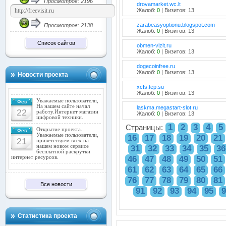
Просмотров: 2196
drovamarket.wc.lt
Жалоб:
0
| Визитов: 13
zarabeasyoptionu.blogspot.com
Просмотров: 2138
Жалоб:
0
| Визитов: 13
Список сайтов
obmen-vizit.ru
Жалоб:
0
| Визитов: 13
dogecoinfree.ru
Жалоб:
0
| Визитов: 13
Новости проекта
xcfs.tep.su
Жалоб:
0
| Визитов: 13
Уважаемые пользователи,
Фев
На нашем сайте начал
laskma.megastart-slot.ru
22
работу.Интернет магазин
Жалоб:
0
| Визитов: 13
цифровой техники.
1
2
3
4
5
Страницы:
Открытие проекта.
Фев
Уважаемые пользователи,
16
17
18
19
20
21
21
приветствуем всех на
нашем новом сервисе
31
32
33
34
35
36
бесплатной раскрутки
46
47
48
49
50
51
интернет ресурсов.
61
62
63
64
65
66
76
77
78
79
80
81
Все новости
91
92
93
94
95
9
Статистика проекта