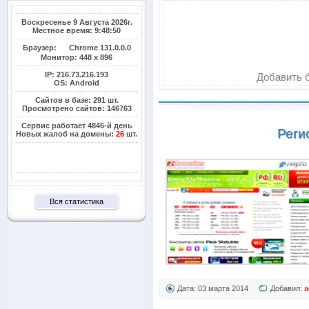
Воскресенье 9 Августа 2026г.
Местное время: 9:48:50
Браузер:
Chrome 131.0.0.0
Монитор:
448 x 896
IP: 216.73.216.193
Добавить б
OS: Android
Сайтов в базе: 291 шт.
Просмотрено сайтов: 146763
Сервис работает 4846-й день
Реги
Новых жалоб на домены:
26
шт.
Вся статистика
Дата: 03 марта 2014
Добавил:
a