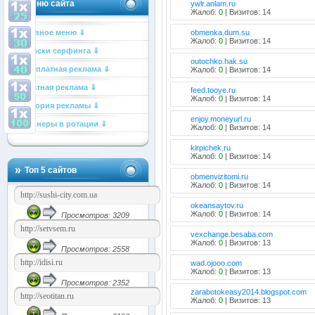
Меню сайта
ywlr.anlam.ru
Жалоб:
0
| Визитов: 14
Главное меню ⇓
obmenka.dum.su
Жалоб:
0
| Визитов: 14
Списки серфинга ⇓
outochko.hak.su
Бесплатная реклама ⇓
Жалоб:
0
| Визитов: 14
Платная реклама ⇓
feed.tooye.ru
Жалоб:
0
| Визитов: 14
История рекламы ⇓
enjoy.moneyurl.ru
Баннеры в ротации ⇓
Жалоб:
0
| Визитов: 14
kirpichek.ru
Жалоб:
0
| Визитов: 14
Топ 5 сайтов
obmenvizitomi.ru
Жалоб:
0
| Визитов: 14
okeansaytov.ru
Жалоб:
0
| Визитов: 14
Просмотров: 3209
vexchange.besaba.com
Жалоб:
0
| Визитов: 13
Просмотров: 2558
wad.ojooo.com
Жалоб:
0
| Визитов: 13
Просмотров: 2352
zarabotokeasy2014.blogspot.com
Жалоб:
0
| Визитов: 13