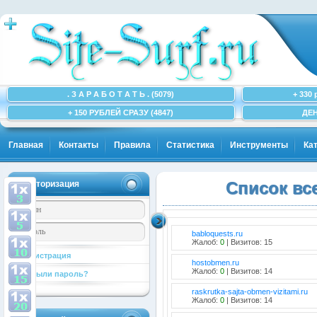
. З А Р А Б О Т А Т Ь . (5079)
+ 330 
+ 150 РУБЛЕЙ СРАЗУ (4847)
ДЕН
Главная
Контакты
Правила
Статистика
Инструменты
Ка
Авторизация
Список вс
babloquests.ru
Жалоб:
0
| Визитов: 15
Регистрация
hostobmen.ru
Жалоб:
0
| Визитов: 14
Забыли пароль?
raskrutka-sajta-obmen-vizitami.ru
Жалоб:
0
| Визитов: 14