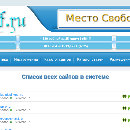
+ 330 рублей за 25 минут ! (5644)
ДЕНЬГИ из ВОЗДУХА (4825)
тика
Инструменты
Каталог сайтов
Каталог статей
Размещени
Список всех сайтов в системе
lus.plusinvest.ru
Жалоб:
0
| Визитов: 7
uppro.ru
Жалоб:
0
| Визитов: 7
webupper-test.ru
Жалоб:
0
| Визитов: 7