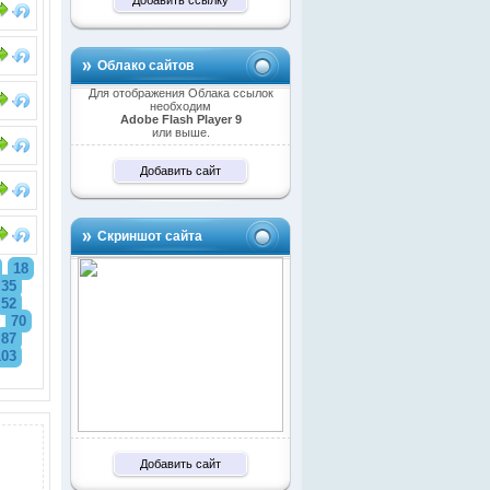
Облако сайтов
Для отображения Облака ссылок
необходим
Adobe Flash Player 9
или выше.
Добавить сайт
Скриншот сайта
18
35
52
70
87
103
Добавить сайт