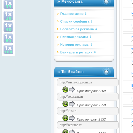
Меню сайта
p
Главное меню ⇓
Списки серфинга ⇓
m
Бесплатная реклама ⇓
Платная реклама ⇓
История рекламы ⇓
Баннеры в ротации ⇓
f
Топ 5 сайтов
l
Просмотров: 3209
r
Просмотров: 2558
r
Просмотров: 2352