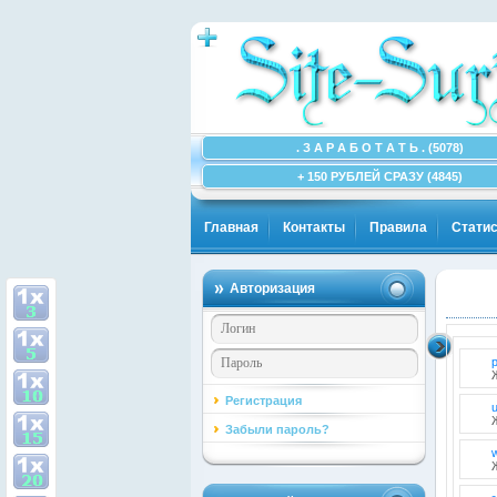
. З А Р А Б О Т А Т Ь . (5078)
+ 150 РУБЛЕЙ СРАЗУ (4845)
Главная
Контакты
Правила
Статис
Авторизация
p
Регистрация
Забыли пароль?