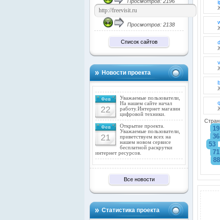
Просмотров: 2196
i
Просмотров: 2138
Список сайтов
d
v
Новости проекта
Уважаемые пользователи,
Фев
На нашем сайте начал
22
работу.Интернет магазин
цифровой техники.
Стран
Открытие проекта.
Фев
19
Уважаемые пользователи,
21
36
приветствуем всех на
нашем новом сервисе
53
бесплатной раскрутки
71
интернет ресурсов.
88
Все новости
Статистика проекта