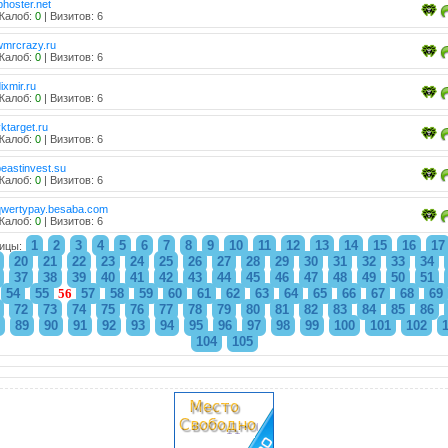
phoster.net
Жалоб:
0
| Визитов: 6
wmrcrazy.ru
Жалоб:
0
| Визитов: 6
ixmir.ru
Жалоб:
0
| Визитов: 6
ktarget.ru
Жалоб:
0
| Визитов: 6
beastinvest.su
Жалоб:
0
| Визитов: 6
qwertypay.besaba.com
Жалоб:
0
| Визитов: 6
1
2
3
4
5
6
7
8
9
10
11
12
13
14
15
16
17
ицы:
20
21
22
23
24
25
26
27
28
29
30
31
32
33
34
37
38
39
40
41
42
43
44
45
46
47
48
49
50
51
54
55
56
57
58
59
60
61
62
63
64
65
66
67
68
69
72
73
74
75
76
77
78
79
80
81
82
83
84
85
86
89
90
91
92
93
94
95
96
97
98
99
100
101
102
104
105