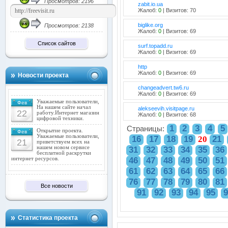
Просмотров: 2196
zabit.io.ua
Жалоб:
0
| Визитов: 70
biglike.org
Просмотров: 2138
Жалоб:
0
| Визитов: 69
Список сайтов
surf.topadd.ru
Жалоб:
0
| Визитов: 69
http
Жалоб:
0
| Визитов: 69
Новости проекта
changeadvert.tw6.ru
Жалоб:
0
| Визитов: 69
Уважаемые пользователи,
Фев
На нашем сайте начал
alekseevih.visitpage.ru
22
работу.Интернет магазин
Жалоб:
0
| Визитов: 68
цифровой техники.
1
2
3
4
5
Страницы:
Открытие проекта.
Фев
Уважаемые пользователи,
16
17
18
19
20
21
21
приветствуем всех на
нашем новом сервисе
31
32
33
34
35
36
бесплатной раскрутки
46
47
48
49
50
51
интернет ресурсов.
61
62
63
64
65
66
76
77
78
79
80
81
Все новости
91
92
93
94
95
9
Статистика проекта