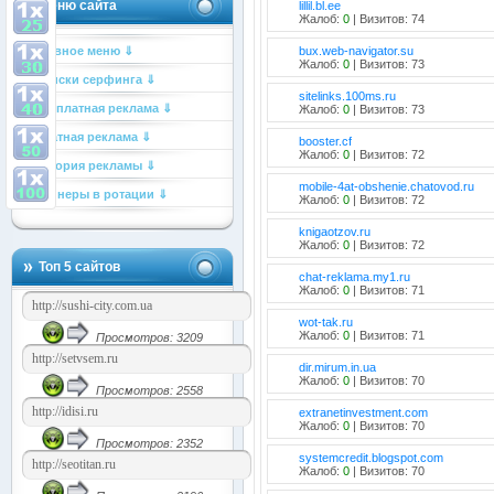
Меню сайта
lillil.bl.ee
Жалоб:
0
| Визитов: 74
Главное меню ⇓
bux.web-navigator.su
Жалоб:
0
| Визитов: 73
Списки серфинга ⇓
sitelinks.100ms.ru
Бесплатная реклама ⇓
Жалоб:
0
| Визитов: 73
Платная реклама ⇓
booster.cf
Жалоб:
0
| Визитов: 72
История рекламы ⇓
mobile-4at-obshenie.chatovod.ru
Баннеры в ротации ⇓
Жалоб:
0
| Визитов: 72
knigaotzov.ru
Жалоб:
0
| Визитов: 72
Топ 5 сайтов
chat-reklama.my1.ru
Жалоб:
0
| Визитов: 71
wot-tak.ru
Жалоб:
0
| Визитов: 71
Просмотров: 3209
dir.mirum.in.ua
Жалоб:
0
| Визитов: 70
Просмотров: 2558
extranetinvestment.com
Жалоб:
0
| Визитов: 70
Просмотров: 2352
systemcredit.blogspot.com
Жалоб:
0
| Визитов: 70