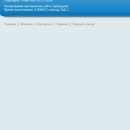
Copyrights: ©
Site-Surf.ru
| © 2014
Копирование материалов сайта запрещено
Время выполнения: 0.006471 секунд | БД: 1
Главная
|
Магазин
|
Контакты
|
Правила
|
Чёрный список