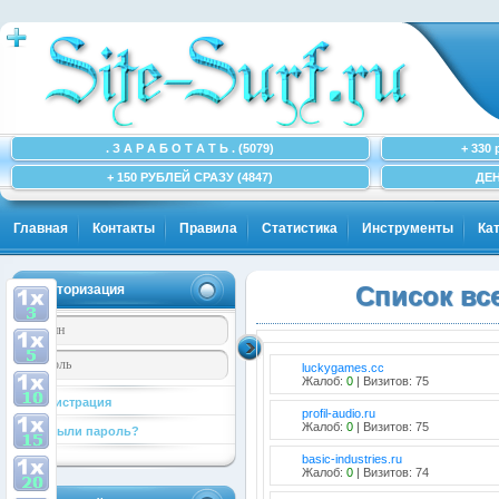
. З А Р А Б О Т А Т Ь . (5079)
+ 330 
+ 150 РУБЛЕЙ СРАЗУ (4847)
ДЕН
Главная
Контакты
Правила
Статистика
Инструменты
Ка
Авторизация
Список вс
luckygames.cc
Жалоб:
0
| Визитов: 75
Регистрация
profil-audio.ru
Жалоб:
0
| Визитов: 75
Забыли пароль?
basic-industries.ru
Жалоб:
0
| Визитов: 74