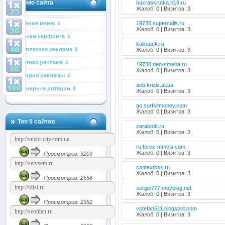
Меню сайта
buxraskrutka.h19.ru
Жалоб:
0
| Визитов: 3
Главное меню ⇓
19738.supercalls.ru
Жалоб:
0
| Визитов: 3
Списки серфинга ⇓
kalinatek.ru
Бесплатная реклама ⇓
Жалоб:
0
| Визитов: 3
Платная реклама ⇓
19738.den-smeha.ru
Жалоб:
0
| Визитов: 3
История рекламы ⇓
anti-krizis.at.ua
Баннеры в ротации ⇓
Жалоб:
0
| Визитов: 3
go.surfsitmoney.com
Жалоб:
0
| Визитов: 3
Топ 5 сайтов
zarabotk.ru
Жалоб:
0
| Визитов: 3
ru.forex-mmcis.com
Жалоб:
0
| Визитов: 3
Просмотров: 3209
contextbox.ru
Жалоб:
0
| Визитов: 3
Просмотров: 2558
sergei777.moyblog.net
Жалоб:
0
| Визитов: 3
Просмотров: 2352
vstefan511.blogspot.com
Жалоб:
0
| Визитов: 3