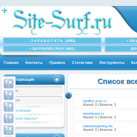
. З А Р А Б О Т А Т Ь . (5082)
+ 330 
+ 150 РУБЛЕЙ СРАЗУ (4851)
ДЕН
Главная
Контакты
Правила
Статистика
Инструменты
Ка
Авторизация
Список вс
sbnlife1.ucoz.ru
Жалоб:
0
| Визитов: 3
Регистрация
newsteaser.ru
Жалоб:
0
| Визитов: 3
Забыли пароль?
videowargaming.net
Жалоб:
0
| Визитов: 3