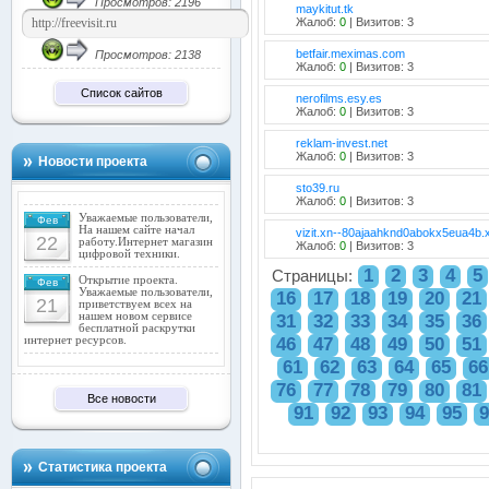
Просмотров: 2196
maykitut.tk
Жалоб:
0
| Визитов: 3
betfair.meximas.com
Просмотров: 2138
Жалоб:
0
| Визитов: 3
Список сайтов
nerofilms.esy.es
Жалоб:
0
| Визитов: 3
reklam-invest.net
Жалоб:
0
| Визитов: 3
Новости проекта
sto39.ru
Жалоб:
0
| Визитов: 3
Уважаемые пользователи,
Фев
На нашем сайте начал
vizit.xn--80ajaahknd0abokx5eua4b.x
22
работу.Интернет магазин
Жалоб:
0
| Визитов: 3
цифровой техники.
1
2
3
4
5
Страницы:
Открытие проекта.
Фев
Уважаемые пользователи,
16
17
18
19
20
21
21
приветствуем всех на
нашем новом сервисе
31
32
33
34
35
36
бесплатной раскрутки
46
47
48
49
50
51
интернет ресурсов.
61
62
63
64
65
66
76
77
78
79
80
81
Все новости
91
92
93
94
95
9
Статистика проекта