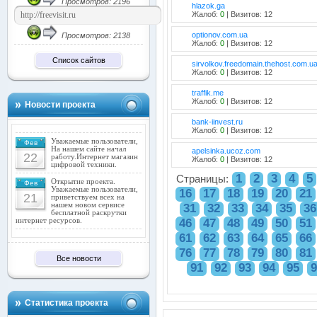
Просмотров: 2196
hlazok.ga
Жалоб:
0
| Визитов: 12
optionov.com.ua
Просмотров: 2138
Жалоб:
0
| Визитов: 12
Список сайтов
sirvolkov.freedomain.thehost.com.u
Жалоб:
0
| Визитов: 12
traffik.me
Жалоб:
0
| Визитов: 12
Новости проекта
bank-iinvest.ru
Жалоб:
0
| Визитов: 12
Уважаемые пользователи,
Фев
На нашем сайте начал
apelsinka.ucoz.com
22
работу.Интернет магазин
Жалоб:
0
| Визитов: 12
цифровой техники.
1
2
3
4
5
Страницы:
Открытие проекта.
Фев
Уважаемые пользователи,
16
17
18
19
20
21
21
приветствуем всех на
нашем новом сервисе
31
32
33
34
35
36
бесплатной раскрутки
46
47
48
49
50
51
интернет ресурсов.
61
62
63
64
65
66
76
77
78
79
80
81
Все новости
91
92
93
94
95
9
Статистика проекта