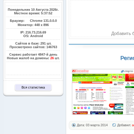
Понедельник 10 Августа 2026г.
Местное время: 5:37:52
Браузер:
Chrome 131.0.0.0
Монитор:
448 x 896
IP: 216.73.216.69
Добавить б
OS: Android
Сайтов в базе: 291 шт.
Просмотрено сайтов: 146763
Сервис работает 4847-й день
Реги
Новых жалоб на домены:
26
шт.
Вся статистика
Дата: 03 марта 2014
Добавил:
a