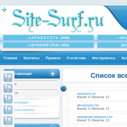
. З А Р А Б О Т А Т Ь . (5082)
+ 330 
+ 150 РУБЛЕЙ СРАЗУ (4852)
ДЕН
Главная
Контакты
Правила
Статистика
Инструменты
Ка
Авторизация
Список вс
aquariums.ml
Жалоб:
0
| Визитов: 13
Регистрация
alexamaster.net
Жалоб:
0
| Визитов: 13
Забыли пароль?
rabotakripto.blogspot.com
Жалоб:
0
| Визитов: 13