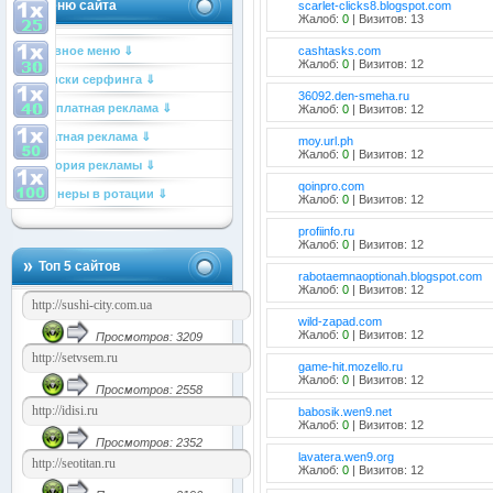
Меню сайта
scarlet-clicks8.blogspot.com
Жалоб:
0
| Визитов: 13
Главное меню ⇓
cashtasks.com
Жалоб:
0
| Визитов: 12
Списки серфинга ⇓
36092.den-smeha.ru
Бесплатная реклама ⇓
Жалоб:
0
| Визитов: 12
Платная реклама ⇓
moy.url.ph
Жалоб:
0
| Визитов: 12
История рекламы ⇓
qoinpro.com
Баннеры в ротации ⇓
Жалоб:
0
| Визитов: 12
profiinfo.ru
Жалоб:
0
| Визитов: 12
Топ 5 сайтов
rabotaemnaoptionah.blogspot.com
Жалоб:
0
| Визитов: 12
wild-zapad.com
Жалоб:
0
| Визитов: 12
Просмотров: 3209
game-hit.mozello.ru
Жалоб:
0
| Визитов: 12
Просмотров: 2558
babosik.wen9.net
Жалоб:
0
| Визитов: 12
Просмотров: 2352
lavatera.wen9.org
Жалоб:
0
| Визитов: 12