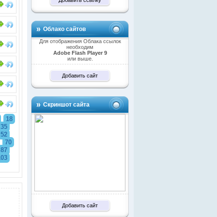
Облако сайтов
Для отображения Облака ссылок
необходим
Adobe Flash Player 9
или выше.
Добавить сайт
Скриншот сайта
18
35
52
70
87
103
Добавить сайт