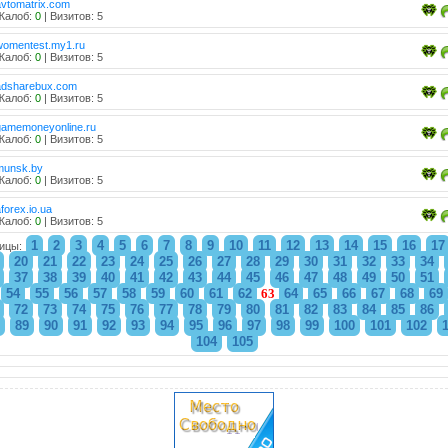
avtomatrix.com
Жалоб:
0
| Визитов: 5
womentest.my1.ru
Жалоб:
0
| Визитов: 5
adsharebux.com
Жалоб:
0
| Визитов: 5
gamemoneyonline.ru
Жалоб:
0
| Визитов: 5
munsk.by
Жалоб:
0
| Визитов: 5
forex.io.ua
Жалоб:
0
| Визитов: 5
1
2
3
4
5
6
7
8
9
10
11
12
13
14
15
16
17
ицы:
20
21
22
23
24
25
26
27
28
29
30
31
32
33
34
37
38
39
40
41
42
43
44
45
46
47
48
49
50
51
54
55
56
57
58
59
60
61
62
63
64
65
66
67
68
69
72
73
74
75
76
77
78
79
80
81
82
83
84
85
86
89
90
91
92
93
94
95
96
97
98
99
100
101
102
104
105