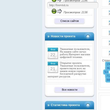
Просмотров: 2196
Просмотров: 2138
Список сайтов
Новости проекта
Уважаемые пользователи,
Фев
a
На нашем сайте начал
22
работу.Интернет магазин
цифровой техники.
Стран
Открытие проекта.
Фев
19
Уважаемые пользователи,
21
36
приветствуем всех на
нашем новом сервисе
53
бесплатной раскрутки
71
интернет ресурсов.
88
Все новости
Статистика проекта