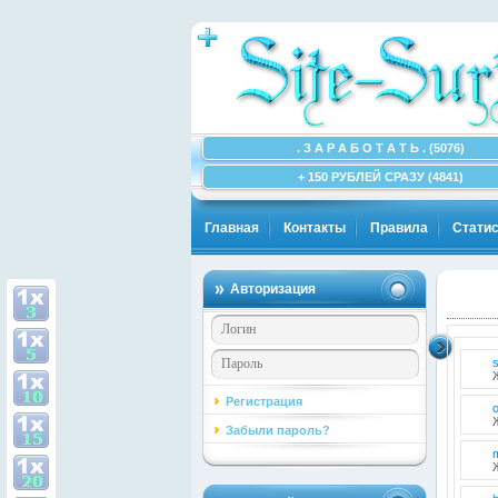
. З А Р А Б О Т А Т Ь . (5076)
+ 150 РУБЛЕЙ СРАЗУ (4841)
Главная
Контакты
Правила
Статис
Авторизация
Регистрация
Забыли пароль?