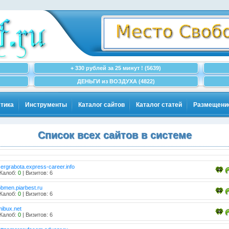
+ 330 рублей за 25 минут ! (5639)
ДЕНЬГИ из ВОЗДУХА (4822)
тика
Инструменты
Каталог сайтов
Каталог статей
Размещени
Список всех сайтов в системе
sergrabota.express-career.info
Жалоб:
0
| Визитов: 6
obmen.piarbest.ru
Жалоб:
0
| Визитов: 6
mibux.net
Жалоб:
0
| Визитов: 6